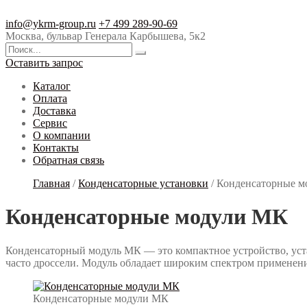
Перейти
Перейти
к
к
info@ykrm-group.ru
+7 499 289-90-69
навигации
содержимому
Москва, бульвар Генерала Карбышева, 5к2
Оставить запрос
Каталог
Оплата
Доставка
Сервис
О компании
Контакты
Обратная связь
Главная
/
Конденсаторные установки
/
Конденсаторные м
Конденсаторные модули МК
Конденсаторный модуль МК — это компактное устройство, уст
часто дроссели. Модуль обладает широким спектром применени
Конденсаторные модули МК