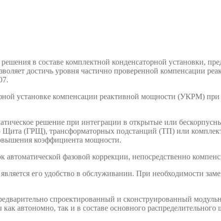
о решения в составе комплектной конденсаторной установки, пр
озволяет достичь уровня частично проверенной компенсации ре
07.
фной установке компенсации реактивной мощности (УКРМ) при
матическое решение при интеграции в открытые или бескорпусны
о Щита (ГРЩ), трансформаторных подстанций (ТП) или комплек
 повышения коэффициента мощности.
к автоматической фазовой коррекции, непосредственно компенс
вляется его удобство в обслуживании. При необходимости зам
редварительно спроектированный и сконструированный модульн
как автономно, так и в составе основного распределительного 